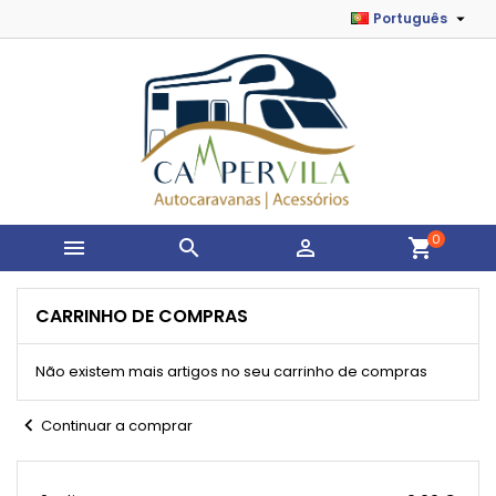

Português
0



shopping_cart
CARRINHO DE COMPRAS
Não existem mais artigos no seu carrinho de compras
chevron_left
Continuar a comprar