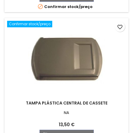

Confirmar stock/preço
Confirmar stock/preço
favorite_border
TAMPA PLÁSTICA CENTRAL DE CASSETE
NA
Preço
13,50 €