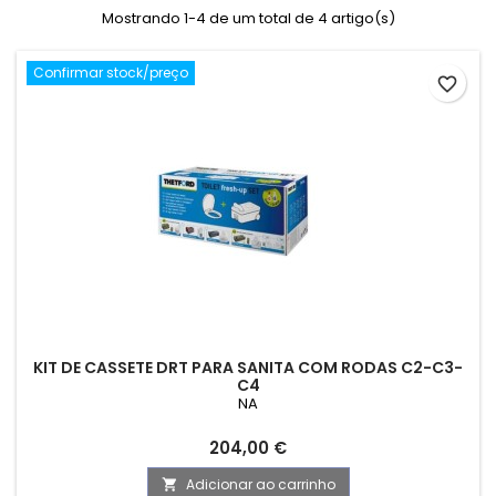
Mostrando 1-4 de um total de 4 artigo(s)
Confirmar stock/preço
favorite_border
KIT DE CASSETE DRT PARA SANITA COM RODAS C2-C3-
C4
NA
Preço
204,00 €
Adicionar ao carrinho
