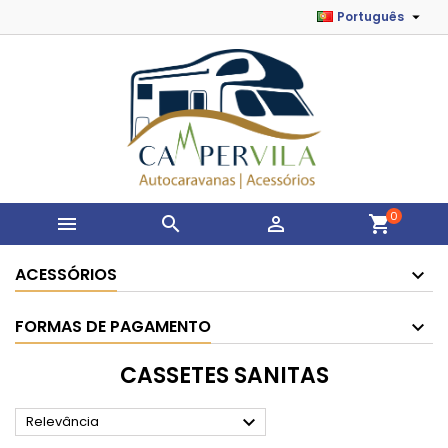

Português
0



shopping_cart
ACESSÓRIOS
FORMAS DE PAGAMENTO
CASSETES SANITAS

Relevância