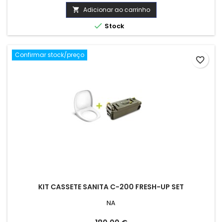
Adicionar ao carrinho


Stock
Confirmar stock/preço
favorite_border
KIT CASSETE SANITA C-200 FRESH-UP SET
NA