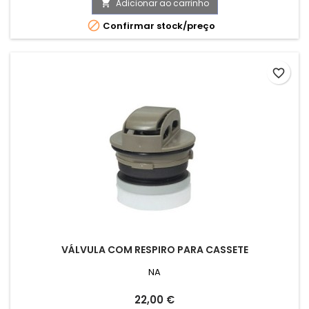
Adicionar ao carrinho


Confirmar stock/preço
favorite_border
VÁLVULA COM RESPIRO PARA CASSETE
NA
Preço
22,00 €