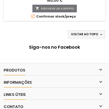
Preço
180,00 €
Adicionar ao carrinho


Confirmar stock/preço
VOLTAR AO TOPO

Siga-nos no Facebook

PRODUTOS

INFORMAÇÕES

LINKS ÚTEIS

CONTATO