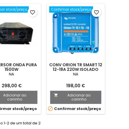
mar stock/preço
Confirmar stock/preço
favorite_border
favorite_border
RSOR ONDA PURA
CONV ORION TR SMART 12
1500W
12-18A 220W ISOLADO
NA
NA
Preço
Preço
298,00 €
198,00 €
Adicionar ao
Adicionar ao

carrinho
carrinho

irmar stock/preço
Confirmar stock/preço
 1-2 de um total de 2