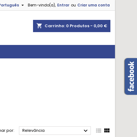

Português
Bem-vindo(a),
Entrar
ou
Criar uma conta
shopping_cart
Carrinho:
0
Produtos - 0,00 €



ar por:
Relevância