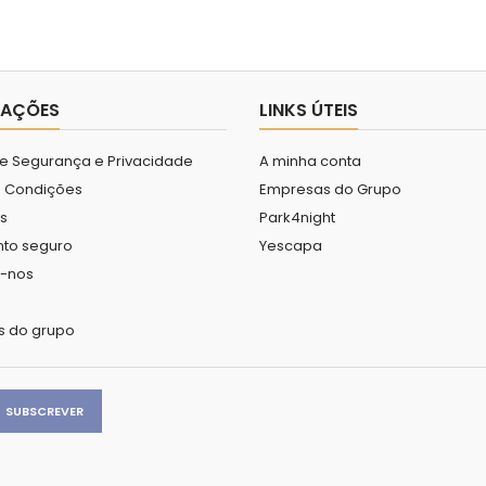
MAÇÕES
LINKS ÚTEIS
 de Segurança e Privacidade
A minha conta
 Condições
Empresas do Grupo
s
Park4night
to seguro
Yescapa
e-nos
s do grupo