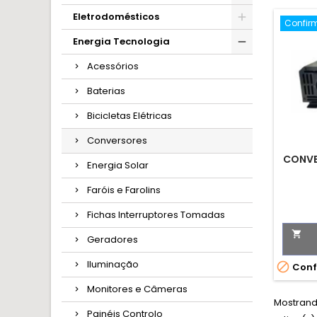
Eletrodomésticos
Confir
Energia Tecnologia
Acessórios
Baterias
Bicicletas Elétricas
Conversores
CONVE
Energia Solar
Faróis e Farolins
Fichas Interruptores Tomadas

Geradores
Iluminação

Conf
Monitores e Câmeras
Mostrando
Painéis Controlo