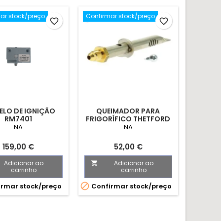
ar stock/preço
Confirmar stock/preço
favorite_border
favorite_border
LO DE IGNIÇÃO
QUEIMADOR PARA
RM7401
FRIGORÍFICO THETFORD
NA
NA
Preço
Preço
159,00 €
52,00 €
Adicionar ao
Adicionar ao

carrinho
carrinho

rmar stock/preço
Confirmar stock/preço