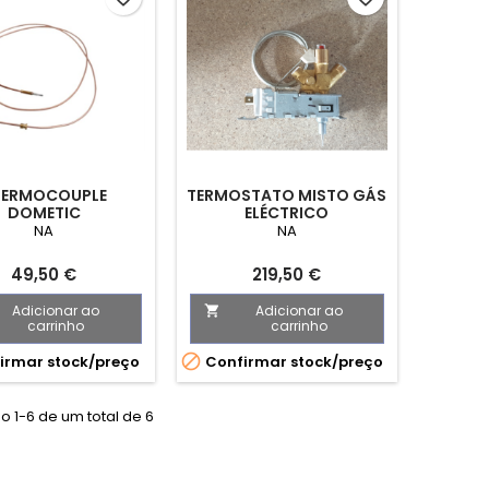
HERMOCOUPLE
TERMOSTATO MISTO GÁS
DOMETIC
ELÉCTRICO
NA
NA
Preço
Preço
49,50 €
219,50 €
Adicionar ao
Adicionar ao

carrinho
carrinho

irmar stock/preço
Confirmar stock/preço
 1-6 de um total de 6