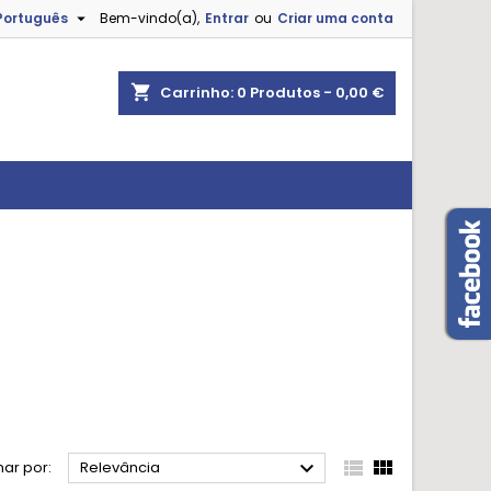

Português
Bem-vindo(a),
Entrar
ou
Criar uma conta
shopping_cart
Carrinho:
0
Produtos - 0,00 €



ar por:
Relevância