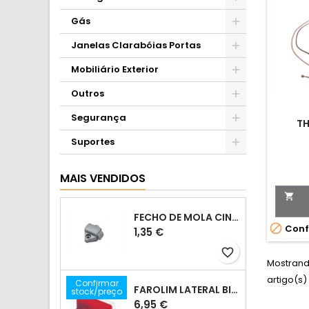
Gás
Janelas Clarabóias Portas
Mobiliário Exterior
Outros
Segurança
T
Suportes
MAIS VENDIDOS

FECHO DE MOLA CINZA

Conf
Preço
1,35 €
favorite_border
Mostrando
artigo(s)
Confirmar
FAROLIM LATERAL BICOLOR JOKON 42X92MM
stock/preço
Preço
6,95 €