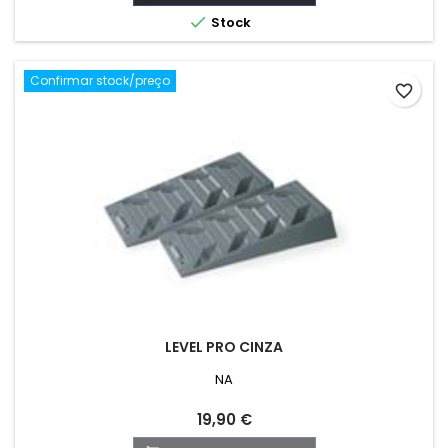

Stock
Confirmar stock/preço
favorite_border
LEVEL PRO CINZA
NA
Preço
19,90 €