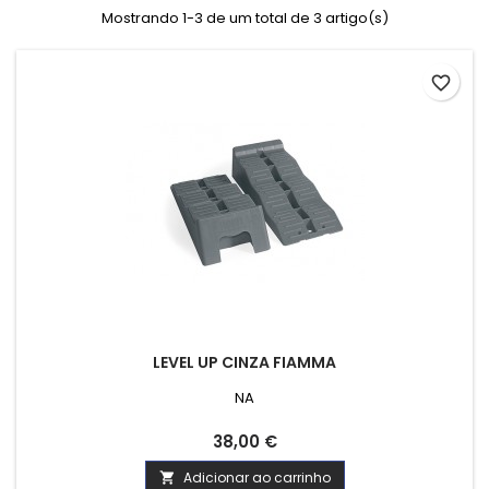
Mostrando 1-3 de um total de 3 artigo(s)
favorite_border
LEVEL UP CINZA FIAMMA
NA
Preço
38,00 €
Adicionar ao carrinho
