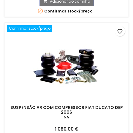
Adicionar ao carrinho


Confirmar stock/preço
Confirmar stock/preço
favorite_border
SUSPENSÃO AR COM COMPRESSOR FIAT DUCATO DEP
2006
NA
Preço
1 080,00 €