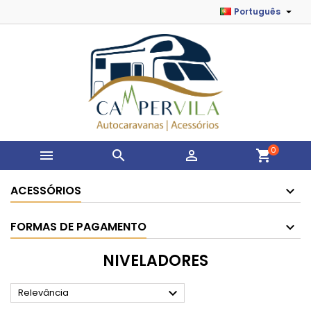

Português
0



shopping_cart
ACESSÓRIOS
FORMAS DE PAGAMENTO
NIVELADORES

Relevância